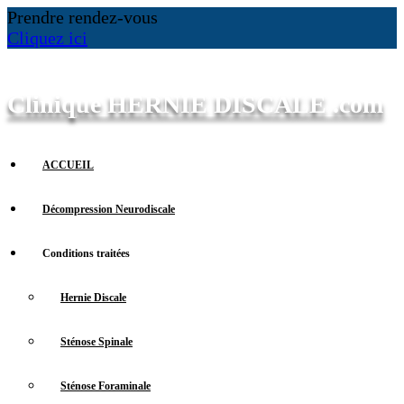
Prendre rendez-vous
Cliquez ici
Clinique HERNIE DISCALE .com
ACCUEIL
Décompression Neurodiscale
Conditions traitées
Hernie Discale
Sténose Spinale
Sténose Foraminale