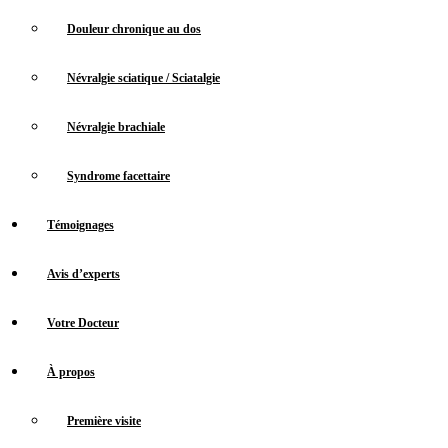
Douleur chronique au dos
Névralgie sciatique / Sciatalgie
Névralgie brachiale
Syndrome facettaire
Témoignages
Avis d’experts
Votre Docteur
À propos
Première visite