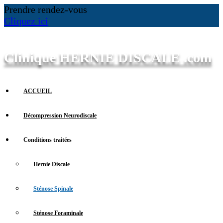
Prendre rendez-vous
Cliquez ici
Clinique HERNIE DISCALE .com
ACCUEIL
Décompression Neurodiscale
Conditions traitées
Hernie Discale
Sténose Spinale
Sténose Foraminale