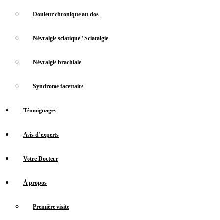
Douleur chronique au dos
Névralgie sciatique / Sciatalgie
Névralgie brachiale
Syndrome facettaire
Témoignages
Avis d’experts
Votre Docteur
À propos
Première visite